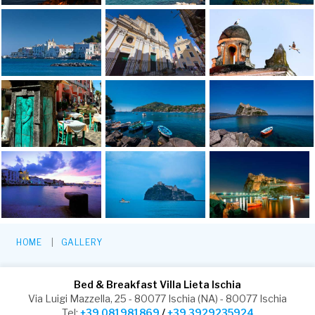
HOME
GALLERY
Bed & Breakfast Villa Lieta Ischia
Via Luigi Mazzella, 25 - 80077 Ischia (NA) - 80077 Ischia
Tel:
+39 081981869
/
+39 3929235924